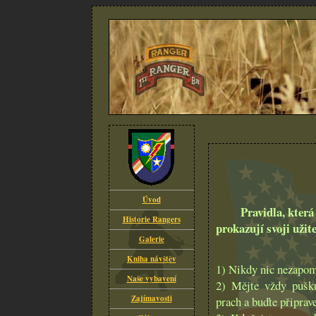
Úvod
Pravidla, kter
Historie Rangers
prokazují svoji užit
Galerie
Kniha návštěv
1) Nikdy nic nezapom
Naše vybavení
2) Mějte vždy pušku
Zajímavosti
prach a buďte připrav