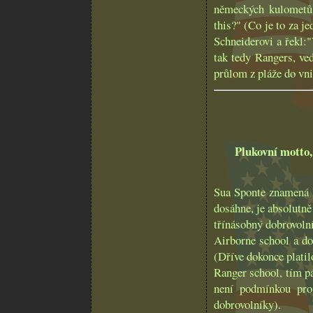
německých kulometů 
this?" (Co je to za j
Schneiderovi a řekl:
tak tedy Rangers, veď
průlom z pláže do vn
Plukovní motto,
Sua Sponte znamená l
dosáhne, je absolutně
třínásobný dobrovoln
Airborne school a do
(Dříve dokonce plati
Ranger school, tím p
není podmínkou pro
dobrovolníky).