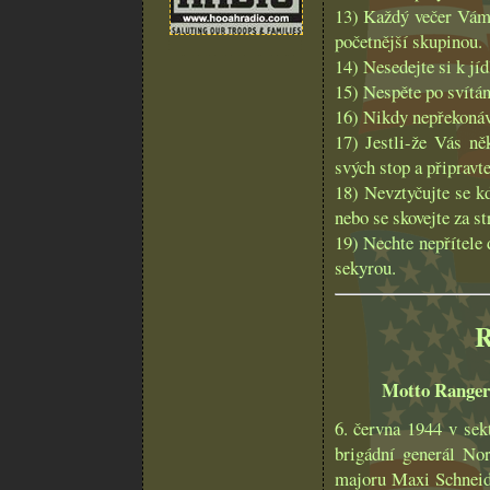
13) Každý večer Vám 
početnější skupinou.
14) Nesedejte si k jíd
15) Nespěte po svítání
16) Nikdy nepřekonáve
17) Jestli-že Vás ně
svých stop a připravte
18) Nevztyčujte se k
nebo se skovejte za s
19) Nechte nepřítele 
sekyrou.
R
Motto Rangerů,
6. června 1944 v sek
brigádní generál Nor
majoru Maxi Schneide