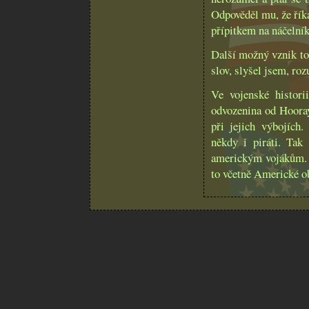
Odpověděl mu, že říka
přípitkem na náčelní
Další možný vznik to
slov, slyšel jsem, ro
Ve vojenské histori
odvozenina od Hooray
při jejich výbojích
někdy i piráti. Tak
americkým vojákům. J
to včetně Americké o