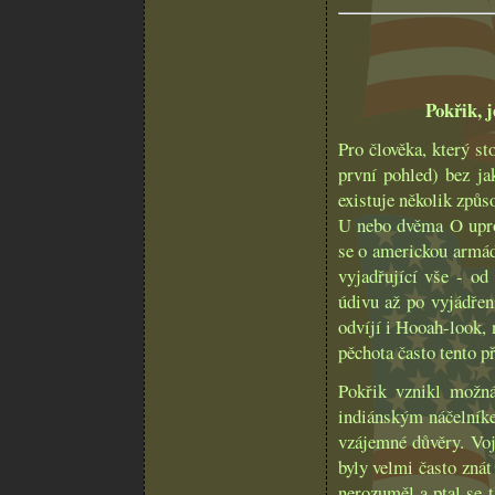
Pokřik, j
Pro člověka, který s
první pohled) bez ja
existuje několik způs
U nebo dvěma O upros
se o americkou armád
vyjadřující vše - od
údivu až po vyjádřen
odvíjí i Hooah-look, 
pěchota často tento př
Pokřik vznikl možná
indiánským náčelník
vzájemné důvěry. Voj
byly velmi často zná
nerozuměl a ptal se t