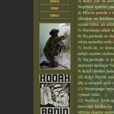
3) Když jste na poch
Zábava
Nepřítele spatříte jak
Nábor
4) Mluvte pravdu o to
Odkazy
ohledem na korektno
cizími lidmi, ale nik
5) Neriskujte nikdy k
6) Na pochodu se cho
střela nemohla trefit
7) Jestli-že, se dos
nebylo možno sledovat
8) Na pochodu se pok
nejmenší možnost Vás
9) Když táboříte jedn
10) Když chytíte zaja
aby si nemohli něco v
11) Nevstupujte opětov
vyhnuli léčce.
12) Nezáleží jestli 
musí mít hlídku cca 
většina skupiny nemoh